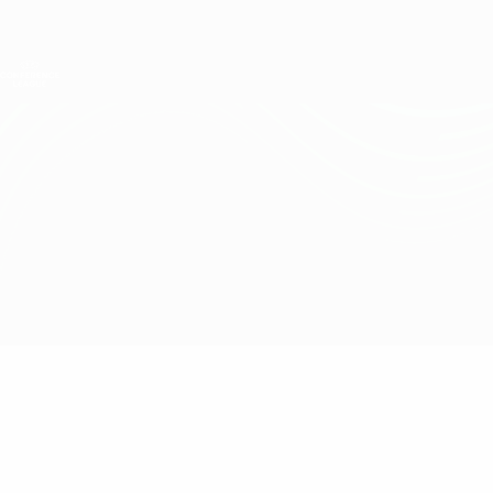
Direkt
zum
Hauptinhalt
UEFA Conference League
Erhalten
Live-Ergebnisse &amp; Statistiken
UEFA Conference League
H. Beer-Sheva vs Lech Poznań
Überblick
Updates
Infos zum Spiel