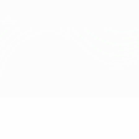
Direkt
zum
Hauptinhalt
UEFA Conference League
Erhalten
Live-Ergebnisse &amp; Statistiken
UEFA Conference League
Vitória SC vs Hajduk Split
Überblick
Updates
Infos zum Spiel