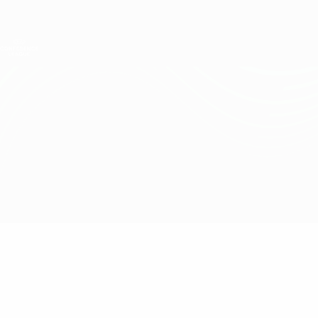
Direkt
zum
Hauptinhalt
UEFA Conference League
Erhalten
Live-Ergebnisse &amp; Statistiken
UEFA Conference League
Basel vs Crusaders
Überblick
Updates
Infos zum Spiel