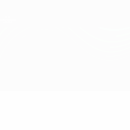
Direkt
zum
Hauptinhalt
UEFA Conference League
Erhalten
Live-Ergebnisse &amp; Statistiken
UEFA Conference League
Makedonija vs CSKA Sofia
Überblick
Updates
Infos zum Spiel