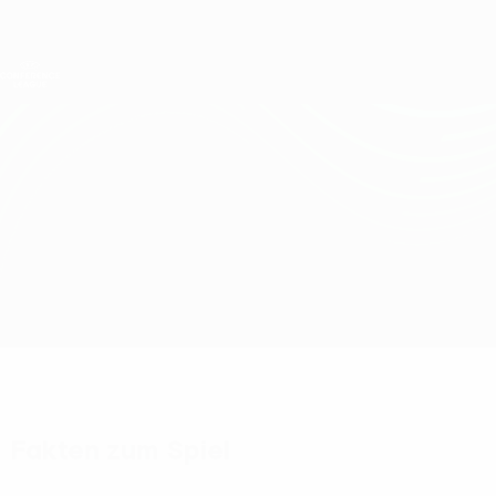
Direkt
zum
Hauptinhalt
UEFA Conference League
Erhalten
Live-Ergebnisse &amp; Statistiken
UEFA Conference League
Tre Penne vs Tuzla City
Überblick
Updates
Infos zum Spiel
Fakten zum Spiel