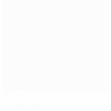
GelreDome
Arnhem
4°
Regen
Der Platz ist exzellent