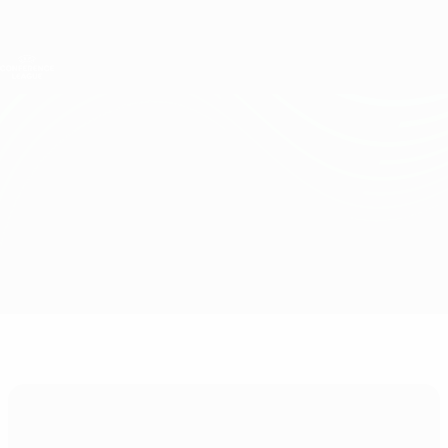
Direkt
zum
Hauptinhalt
UEFA Conference League
Erhalten
Live-Ergebnisse &amp; Statistiken
UEFA Conference League
Vitesse vs SK Rapid
Überblick
Updates
Infos zum Spiel