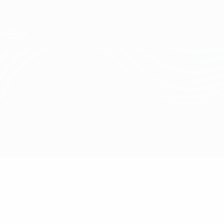
Direkt
zum
Hauptinhalt
UEFA Conference League
Erhalten
Live-Ergebnisse &amp; Statistiken
UEFA Conference League
PSV vs M. Tel-Aviv
Überblick
Updates
Infos zum Spiel