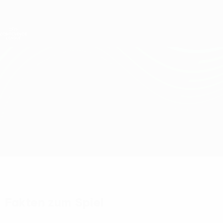
Direkt
zum
Hauptinhalt
UEFA Conference League
Erhalten
Live-Ergebnisse &amp; Statistiken
UEFA Conference League
Zorya Luhansk vs Bodø/Glimt
Überblick
Updates
Infos zum Spiel
Fakten zum Spiel