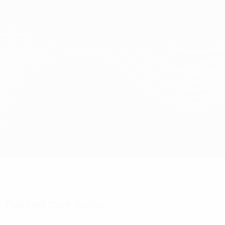
Direkt
zum
Hauptinhalt
UEFA Conference League
Erhalten
Live-Ergebnisse &amp; Statistiken
UEFA Conference League
HJK vs M. Tel-Aviv
Überblick
Updates
Infos zum Spiel
Fakten zum Spiel