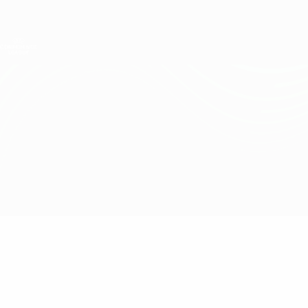
Direkt
zum
Hauptinhalt
UEFA Conference League
Erhalten
Live-Ergebnisse &amp; Statistiken
UEFA Conference League
Sligo vs FH
Überblick
Updates
Infos zum Spiel