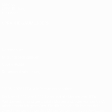
UEFA.com
UEFA-Stiftung
für Kinder
SPRACHE &AUML;NDERN
Deutsch
English
Français
Deutsch
Русский
Español
Italiano
Português
Datenschutz
Nutzungsbedingungen
Cookie-Politik
Datenschutzeinstellungen
© 1998-2026 UEFA. Alle Rechte vorbehalten
Der Name UEFA, das UEFA-Logo und alle Marken von UEFA-
Wettbewerben sind geschützte Marken und/oder von der UEFA
urheberrechtlich geschützt. Sie dürfen nicht für kommerzielle
Zwecke verwendet werden. Mit der Verwendung von UEFA.com