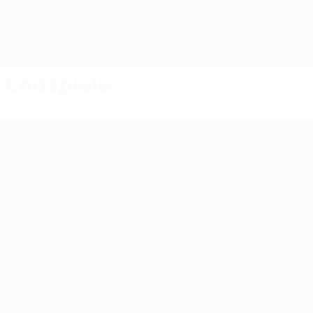
Direkt
zum
Hauptinhalt
UEFA Conference League
Erhalten
Live-Ergebnisse &amp; Statistiken
UEFA Conference League
Endspiele
UEFA Conference League
Spiele
Teams
UEFA.tv
News
Auslosungen
Geschichte
Gaming
Über
Stat.
Shop (Klubs)
AUCH
BESUCHEN