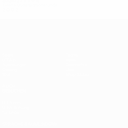
2026/27
S
S
U
N
Zweite Qualifikationsrunde
2
0
0
2
UEFA Conference League
Spiele
Teams
UEFA.tv
News
Auslosungen
Geschichte
Gaming
Über
Stat.
Shop (Klubs)
AUCH
BESUCHEN
UEFA.com
UEFA-Stiftung
für Kinder
SPRACHE &AUML;NDERN