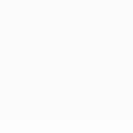
Deutsch
English
Français
Deutsch
Русский
Español
Italiano
Português
Datenschutz
Nutzungsbedingungen
Cookie-Politik
Datenschutzeinstellungen
© 1998-2026 UEFA. Alle Rechte vorbehalten
Der Name UEFA, das UEFA-Logo und alle Marken von UEFA-
Wettbewerben sind geschützte Marken und/oder von der UEFA
urheberrechtlich geschützt. Sie dürfen nicht für kommerzielle
Zwecke verwendet werden. Mit der Verwendung von UEFA.com
erklären Sie sich mit den Nutzungsbedingungen und der
Datenschutzpolitik für die Website einverstanden.