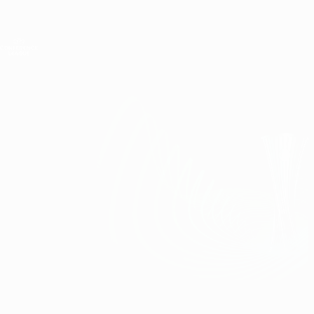
Direkt
zum
Hauptinhalt
UEFA Conference League
Erhalten
Live-Ergebnisse &amp; Statistiken
UEFA Conference League