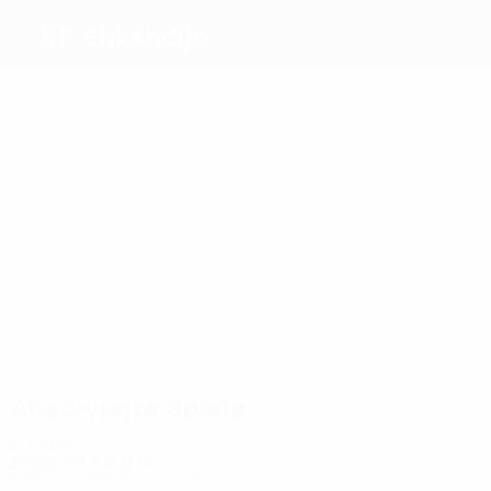
KF Shkëndija
Beste
Torschützen
2
2
2
2
2
2
Tamba
Kryeziu
Shala
Doriev
Guri
Hasani
Meiste
Einsätze
16
13
Cake
15
14
Trumçi
16
15
Krasniqi
Zejnullai
Ramadani
Ramadani
Absolvierte Spiele
2020er
2026/27
S
S
U
N
Dritte Qualifikationsrunde