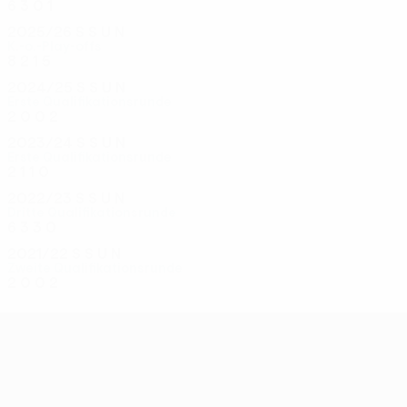
6
3
0
1
2025/26
S
S
U
N
K.-o.-Play-offs
8
2
1
5
2024/25
S
S
U
N
Erste Qualifikationsrunde
2
0
0
2
2023/24
S
S
U
N
Erste Qualifikationsrunde
2
1
1
0
2022/23
S
S
U
N
Dritte Qualifikationsrunde
6
3
3
0
2021/22
S
S
U
N
Zweite Qualifikationsrunde
2
0
0
2
UEFA Conference League