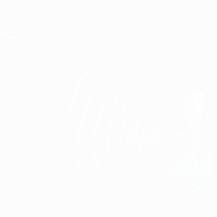
Direkt
zum
Hauptinhalt
UEFA Conference League
Erhalten
Live-Ergebnisse &amp; Statistiken
UEFA Conference League