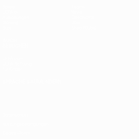
Spiele
Teams
UEFA.tv
News
Auslosungen
Geschichte
Gaming
Über
Stat.
Shop (Klubs)
AUCH
BESUCHEN
UEFA.com
UEFA-Stiftung
für Kinder
SPRACHE &AUML;NDERN
Deutsch
English
Français
Deutsch
Русский
Español
Italiano
Português
Datenschutz
Nutzungsbedingungen
Cookie-Politik