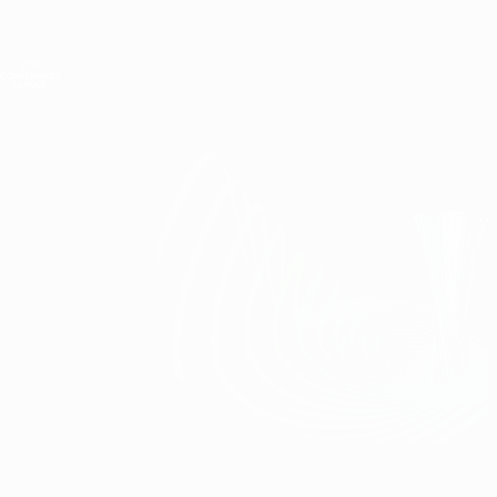
Direkt
zum
Hauptinhalt
UEFA Conference League
Erhalten
Live-Ergebnisse &amp; Statistiken
UEFA Conference League