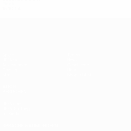
Finale
15
10
1
4
UEFA Conference League
Spiele
Teams
UEFA.tv
News
Auslosungen
Geschichte
Gaming
Über
Stat.
Shop (Klubs)
AUCH
BESUCHEN
UEFA.com
UEFA-Stiftung
für Kinder
SPRACHE &AUML;NDERN