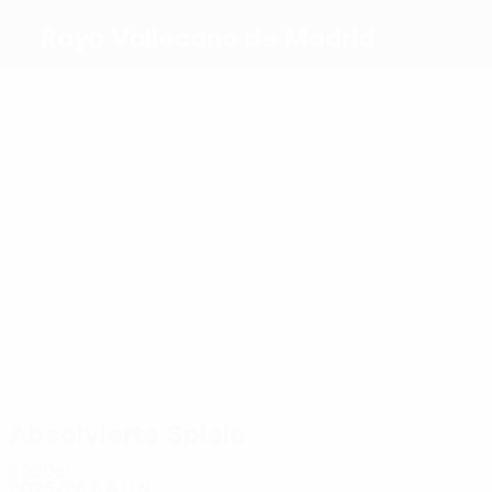
Rayo Vallecano de Madrid
Beste
Torschützen
6
2
2
4
2
3
Garcia
De
Fran
Alemão
Alfonso
Isi
Frutos
Pérez
Espino
Palazón
Meiste
Einsätze
15
15
15
14
14
14
Isi
Batalla
Lejeune
Garcia
Alfonso
De
Palazón
Espino
Frutos
Absolvierte Spiele
2020er
2025/26
S
S
U
N