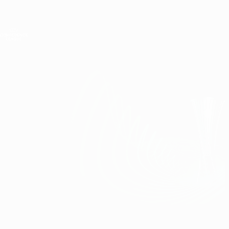
Direkt
zum
Hauptinhalt
UEFA Conference League
Erhalten
Live-Ergebnisse &amp; Statistiken
UEFA Conference League