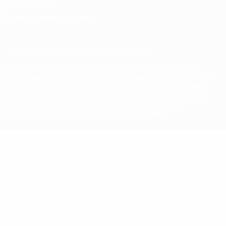
Cookie-Politik
Datenschutzeinstellungen
© 1998-2026 UEFA. Alle Rechte vorbehalten
Der Name UEFA, das UEFA-Logo und alle Marken von UEFA-
Wettbewerben sind geschützte Marken und/oder von der UEFA
urheberrechtlich geschützt. Sie dürfen nicht für kommerzielle
Zwecke verwendet werden. Mit der Verwendung von UEFA.com
erklären Sie sich mit den Nutzungsbedingungen und der
Datenschutzpolitik für die Website einverstanden.