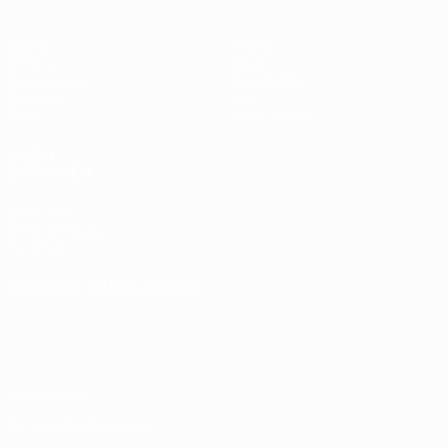
Spiele
Teams
UEFA.tv
News
Auslosungen
Geschichte
Gaming
Über
Stat.
Shop (Klubs)
AUCH
BESUCHEN
UEFA.com
UEFA-Stiftung
für Kinder
SPRACHE &AUML;NDERN
Deutsch
English
Français
Deutsch
Русский
Español
Italiano
Português
Datenschutz
Nutzungsbedingungen