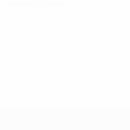
Absolvierte Spiele
2020er
2025/26
S
S
U
N
Ligaphase
8
3
2
3
2024/25
S
S
U
N
Zweite Qualifikationsrunde
4
1
0
3
2023/24
S
S
U
N
Gruppenphase
8
2
0
6
2022/23
S
S
U
N
Dritte Qualifikationsrunde
6
3
0
3
2021/22
S
S
U
N
Dritte Qualifikationsrunde
6
3
1
2
UEFA Conference League