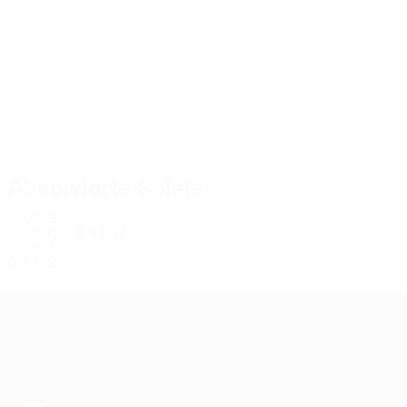
6
6
Pedersen
Žambůrek
Absolvierte Spiele
2020er
2022/23
S
S
U
N
Play-offs
6
4
0
2
UEFA Conference League
Spiele