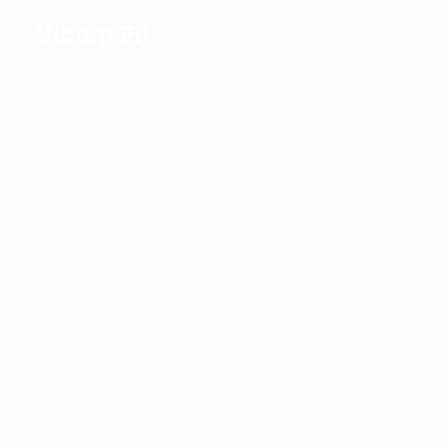
Viborg FF
Beste
Torschützen
2
1
Jacob Jensen
Said
Meiste
Einsätze