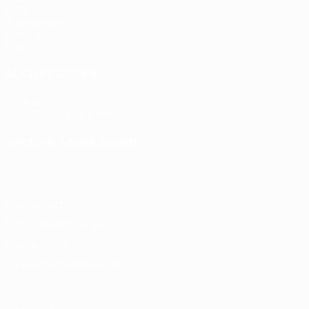
UEFA.tv
Auslosungen
Gaming
Stat.
AUCH BESUCHEN
UEFA.com
UEFA-Stiftung für Kinder
SPRACHE &AUML;NDERN
Deutsch
English
Français
Deutsch
Русский
Español
Itali
Datenschutz
Nutzungsbedingungen
Cookie-Politik
Datenschutzeinstellungen