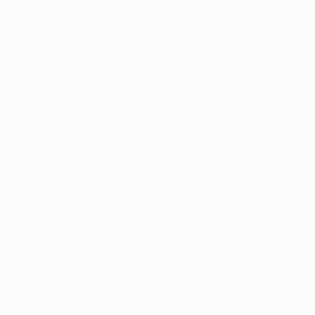
News
Geschichte
Über
Shop (Klubs)
ano
Português