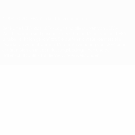
© 1998-2026 UEFA. Alle Rechte vorbehalten
Der Name UEFA, das UEFA-Logo und alle Marken von UEFA-
Wettbewerben sind geschützte Marken und/oder von der UEFA
urheberrechtlich geschützt. Sie dürfen nicht für kommerzielle
Zwecke verwendet werden. Mit der Verwendung von UEFA.com
erklären Sie sich mit den Nutzungsbedingungen und der
Datenschutzpolitik für die Website einverstanden.