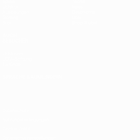
Spiele
Teams
UEFA.tv
News
Auslosungen
Geschichte
Gaming
Über
Stat.
Shop (Klubs)
AUCH
BESUCHEN
UEFA.com
UEFA-Stiftung
für Kinder
SPRACHE &AUML;NDERN
Deutsch
English
Français
Deutsch
Русский
Español
Italiano
Português
Datenschutz
Nutzungsbedingungen
Cookie-Politik
Datenschutzeinstellungen