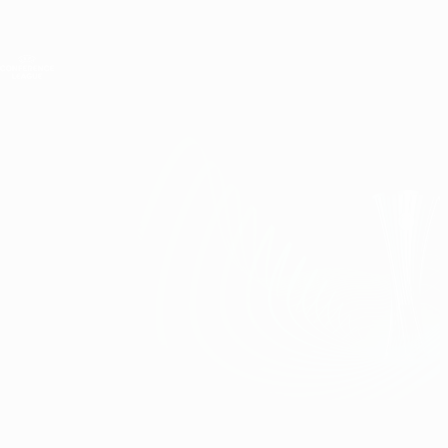
Direkt
zum
Hauptinhalt
UEFA Conference League
Erhalten
Live-Ergebnisse &amp; Statistiken
UEFA Conference League