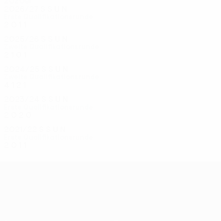
2020er
2026/27
S
S
U
N
Erste Qualifikationsrunde
2
0
1
1
2025/26
S
S
U
N
Zweite Qualifikationsrunde
2
1
0
1
2024/25
S
S
U
N
Zweite Qualifikationsrunde
4
1
2
1
2023/24
S
S
U
N
Erste Qualifikationsrunde
2
0
2
0
2021/22
S
S
U
N
Erste Qualifikationsrunde
2
0
1
1
UEFA Conference League