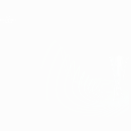
Direkt
zum
Hauptinhalt
UEFA Conference League
Erhalten
Live-Ergebnisse &amp; Statistiken
UEFA Conference League