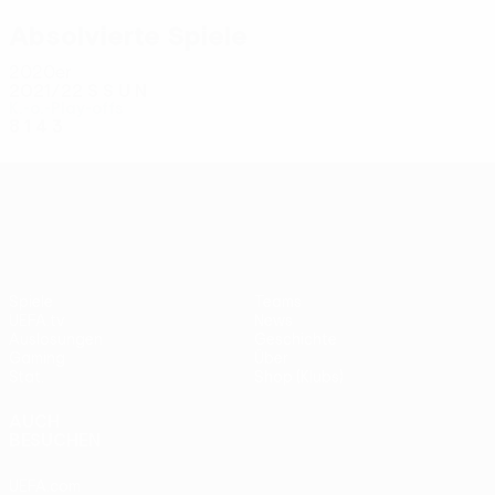
Absolvierte Spiele
2020er
2021/22
S
S
U
N
K.-o.-Play-offs
8
1
4
3
UEFA Conference League
Spiele
Teams
UEFA.tv
News
Auslosungen
Geschichte
Gaming
Über
Stat.
Shop (Klubs)
AUCH
BESUCHEN
UEFA.com