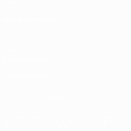
UEFA-Stiftung
für Kinder
SPRACHE &AUML;NDERN
Deutsch
English
Français
Deutsch
Русский
Español
Italiano
Português
Datenschutz
Nutzungsbedingungen
Cookie-Politik
Datenschutzeinstellungen
© 1998-2026 UEFA. Alle Rechte vorbehalten
Der Name UEFA, das UEFA-Logo und alle Marken von UEFA-
Wettbewerben sind geschützte Marken und/oder von der UEFA
urheberrechtlich geschützt. Sie dürfen nicht für kommerzielle
Zwecke verwendet werden. Mit der Verwendung von UEFA.com
erklären Sie sich mit den Nutzungsbedingungen und der