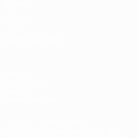
BESUCHEN
UEFA.com
UEFA-Stiftung
für Kinder
SPRACHE &AUML;NDERN
Deutsch
English
Français
Deutsch
Русский
Español
Italiano
Português
Datenschutz
Nutzungsbedingungen
Cookie-Politik
Datenschutzeinstellungen
© 1998-2026 UEFA. Alle Rechte vorbehalten
Der Name UEFA, das UEFA-Logo und alle Marken von UEFA-
Wettbewerben sind geschützte Marken und/oder von der UEFA