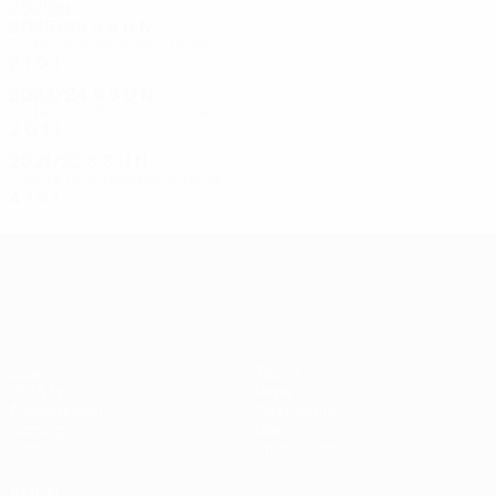
2020er
2025/26
S
S
U
N
Erste Qualifikationsrunde
2
1
0
1
2023/24
S
S
U
N
Erste Qualifikationsrunde
2
0
1
1
2021/22
S
S
U
N
Zweite Qualifikationsrunde
4
1
2
1
UEFA Conference League
Spiele
Teams
UEFA.tv
News
Auslosungen
Geschichte
Gaming
Über
Stat.
Shop (Klubs)
AUCH