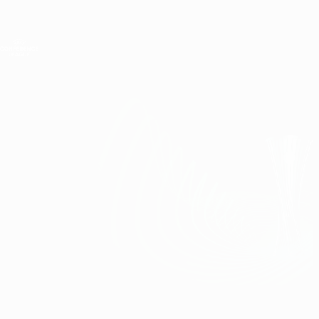
Direkt
zum
Hauptinhalt
UEFA Conference League
Erhalten
Live-Ergebnisse &amp; Statistiken
UEFA Conference League