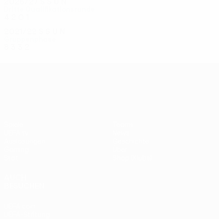
2026/27
S
S
U
N
Dritte Qualifikationsrunde
4
2
0
1
2021/22
S
S
U
N
Gruppenphase
8
3
3
2
UEFA Conference League
Spiele
Teams
UEFA.tv
News
Auslosungen
Geschichte
Gaming
Über
Stat.
Shop (Klubs)
AUCH
BESUCHEN
UEFA.com
UEFA-Stiftung