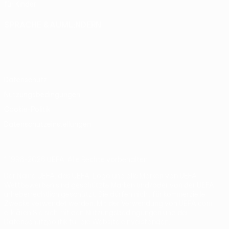
für Kinder
SPRACHE &AUML;NDERN
Deutsch
English
Français
Deutsch
Русский
Español
Italiano
Português
Datenschutz
Nutzungsbedingungen
Cookie-Politik
Datenschutzeinstellungen
© 1998-2026 UEFA. Alle Rechte vorbehalten
Der Name UEFA, das UEFA-Logo und alle Marken von UEFA-
Wettbewerben sind geschützte Marken und/oder von der UEFA
urheberrechtlich geschützt. Sie dürfen nicht für kommerzielle
Zwecke verwendet werden. Mit der Verwendung von UEFA.com
erklären Sie sich mit den Nutzungsbedingungen und der
Datenschutzpolitik für die Website einverstanden.