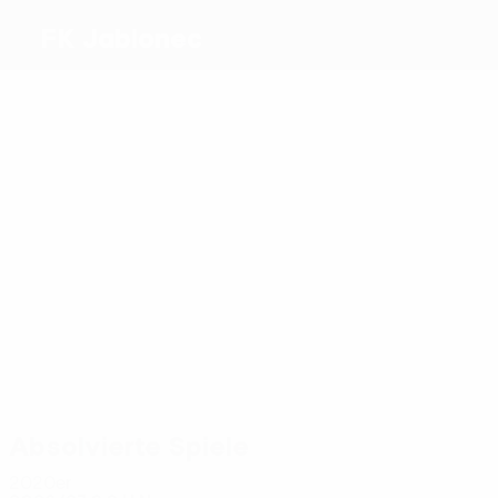
FK Jablonec
Beste
Torschützen
1
1
1
4
Cedidla
4
Pavlovic
Martinec
Čvančara
Kratochvíl
Meiste
Einsätze
8
11
8
Holík
Hanuš
8
Zelený
8
Malínský
8
Kratochvíl
Považanec
Absolvierte Spiele
2020er