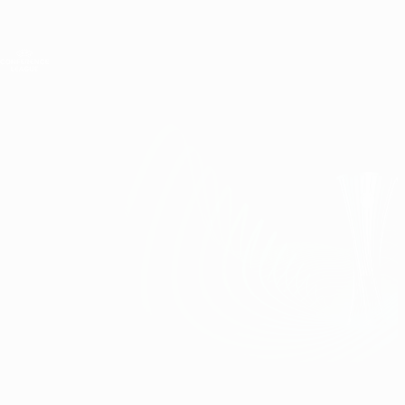
Direkt
zum
Hauptinhalt
UEFA Conference League
Erhalten
Live-Ergebnisse &amp; Statistiken
UEFA Conference League