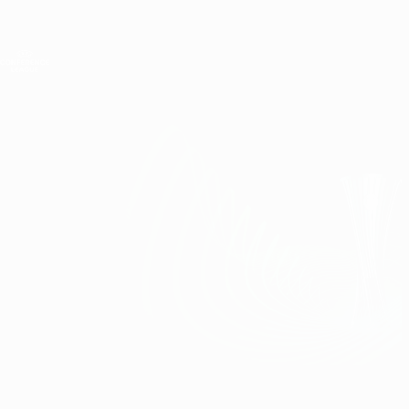
Direkt
zum
Hauptinhalt
UEFA Conference League
Erhalten
Live-Ergebnisse &amp; Statistiken
UEFA Conference League