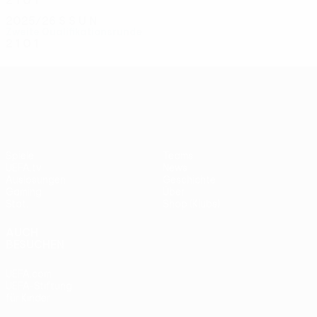
2
1
0
1
2025/26
S
S
U
N
Zweite Qualifikationsrunde
2
1
0
1
UEFA Conference League
Spiele
Teams
UEFA.tv
News
Auslosungen
Geschichte
Gaming
Über
Stat.
Shop (Klubs)
AUCH
BESUCHEN
UEFA.com
UEFA-Stiftung
für Kinder