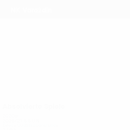
NK Varaždin
Beste
Torschützen
2
1
1
Novak
0
1
Mamut
Mamić
Dabro
Silić
Tavares
Meiste
Einsätze
4
4
4
4
4
4
Mamut
Duvnjak
Škaričić
Marina
Tavares
Latković
Absolvierte Spiele
2020er
2026/27
S
S
U
N
Zweite Qualifikationsrunde