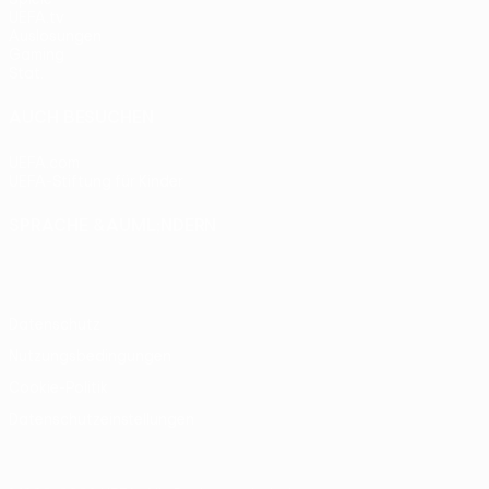
UEFA.tv
Auslosungen
Gaming
Stat.
AUCH BESUCHEN
UEFA.com
UEFA-Stiftung für Kinder
SPRACHE &AUML;NDERN
Deutsch
English
Français
Deutsch
Русский
Español
Itali
Datenschutz
Nutzungsbedingungen
Cookie-Politik
Datenschutzeinstellungen