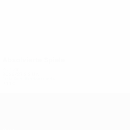
4
4
Angjeleski
Eftimov
Absolvierte Spiele
2020er
2026/27
S
S
U
N
Erste Qualifikationsrunde
2
1
1
0
UEFA Conference League
Spiele