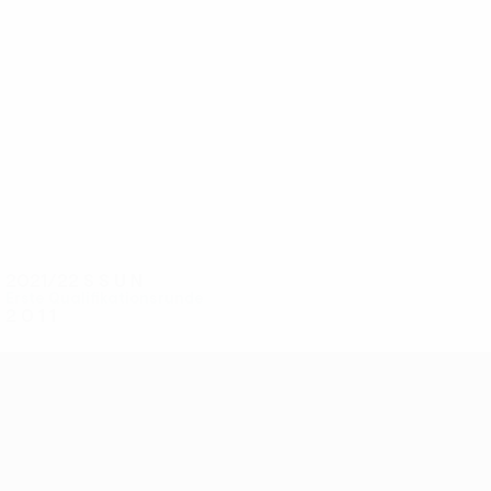
4
4
Donov
Velinovski
2021/22
S
S
U
N
Erste Qualifikationsrunde
2
0
1
1