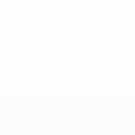
4
4
Djekov
Ljupche
2025/26
S
S
U
N
Erste Qualifikationsrunde
2
1
0
1
Teams