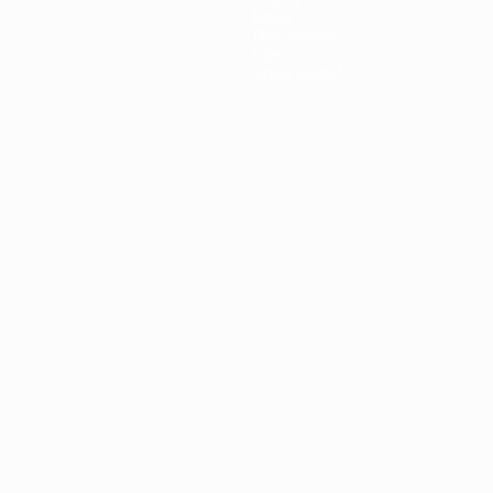
News
Geschichte
Über
Shop (Klubs)
ano
Português