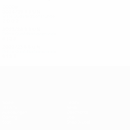
2020er
2024/25
S
S
U
N
Erste Qualifikationsrunde
2
0
0
2
2023/24
S
S
U
N
Dritte Qualifikationsrunde
6
1
2
3
2022/23
S
S
U
N
Dritte Qualifikationsrunde
6
1
2
3
UEFA Conference League
Spiele
Teams
UEFA.tv
News
Auslosungen
Geschichte
Gaming
Über
Stat.
Shop (Klubs)