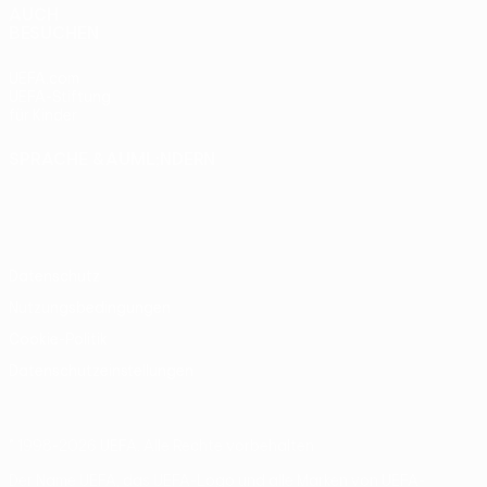
AUCH
BESUCHEN
UEFA.com
UEFA-Stiftung
für Kinder
SPRACHE &AUML;NDERN
Deutsch
English
Français
Deutsch
Русский
Español
Italiano
Português
Datenschutz
Nutzungsbedingungen
Cookie-Politik
Datenschutzeinstellungen
© 1998-2026 UEFA. Alle Rechte vorbehalten
Der Name UEFA, das UEFA-Logo und alle Marken von UEFA-