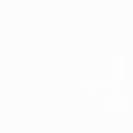
Direkt
zum
Hauptinhalt
UEFA Conference League
Erhalten
Live-Ergebnisse &amp; Statistiken
UEFA Conference League