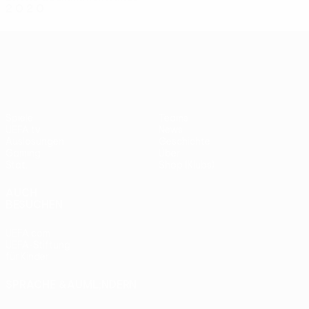
2
0
2
0
UEFA Conference League
Spiele
Teams
UEFA.tv
News
Auslosungen
Geschichte
Gaming
Über
Stat.
Shop (Klubs)
AUCH
BESUCHEN
UEFA.com
UEFA-Stiftung
für Kinder
SPRACHE &AUML;NDERN
Deutsch
English
Français
Deutsch
Русский
Español