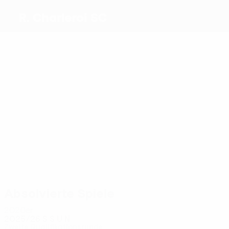
R. Charleroi SC
Beste
Torschützen
1
Sow
Khalifi
0
Benaets
Mbemba
Štulić
Titraoui
Meiste
Einsätze
2
2
2
2
Keita
Petris
2
Titraoui
Camara
2
Romsaas
Delavallee
Absolvierte Spiele
2020er
2025/26
S
S
U
N
Zweite Qualifikationsrunde