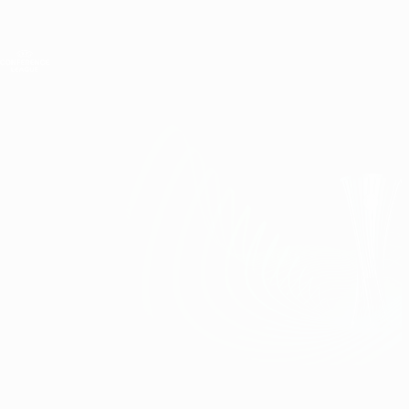
Direkt
zum
Hauptinhalt
UEFA Conference League
Erhalten
Live-Ergebnisse &amp; Statistiken
UEFA Conference League