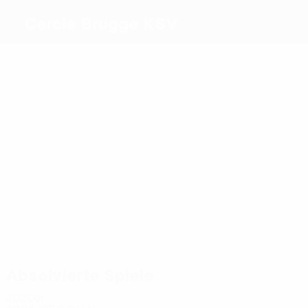
Cercle Brugge KSV
Beste
Torschützen
2
5
4
3
3
Minda
1
Denkey
Olaigbe
Magnée
Felipe
Ouattar
Augusto
Meiste
Einsätze
9
9
9
8
8
10
Magnée
Somers
De
Diakité
Francis
Felipe
Wilde
Augusto
Absolvierte Spiele
2020er