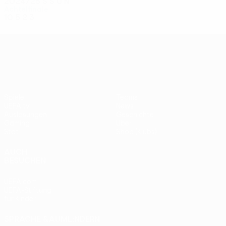
2024/25
S
S
U
N
Achtelfinale
10
5
2
3
UEFA Conference League
Spiele
Teams
UEFA.tv
News
Auslosungen
Geschichte
Gaming
Über
Stat.
Shop (Klubs)
AUCH
BESUCHEN
UEFA.com
UEFA-Stiftung
für Kinder
SPRACHE &AUML;NDERN