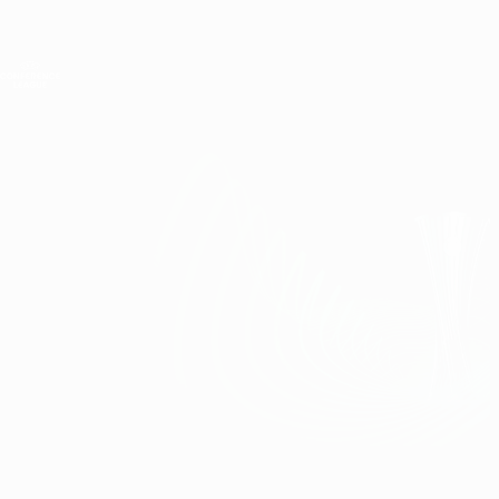
Direkt
zum
Hauptinhalt
UEFA Conference League
Erhalten
Live-Ergebnisse &amp; Statistiken
UEFA Conference League