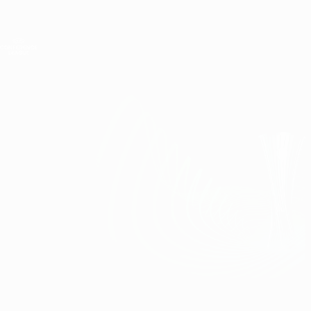
Direkt
zum
Hauptinhalt
UEFA Conference League
Erhalten
Live-Ergebnisse &amp; Statistiken
UEFA Conference League