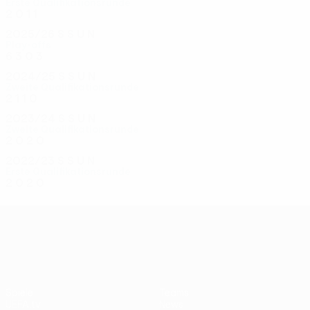
Erste Qualifikationsrunde
2
0
1
1
2025/26
S
S
U
N
Play-offs
6
3
0
3
2024/25
S
S
U
N
Zweite Qualifikationsrunde
2
1
1
0
2023/24
S
S
U
N
Zweite Qualifikationsrunde
2
0
2
0
2022/23
S
S
U
N
Erste Qualifikationsrunde
2
0
2
0
UEFA Conference League
Spiele
Teams
UEFA.tv
News