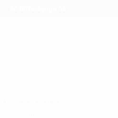
FC Differdange 03
Beste
Torschützen
4
3
3
2
3
1
Hadji
Trani
Buch
Castro
Jorginho
Bedouret
Meiste
Einsätze
12
10
10
14
14
12
Brusco
Felipe
Leandro
Franzoni
D'Anzico
Bedouret
Borges
Absolvierte Spiele
2020er
2026/27
S
S
U
N