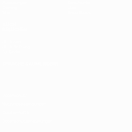
Auslosungen
Geschichte
Gaming
Über
Stat.
Shop (Klubs)
AUCH
BESUCHEN
UEFA.com
UEFA-Stiftung
für Kinder
SPRACHE &AUML;NDERN
Deutsch
English
Français
Deutsch
Русский
Español
Italiano
Português
Datenschutz
Nutzungsbedingungen
Cookie-Politik
Datenschutzeinstellungen