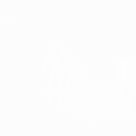
Direkt
zum
Hauptinhalt
UEFA Conference League
Erhalten
Live-Ergebnisse &amp; Statistiken
UEFA Conference League