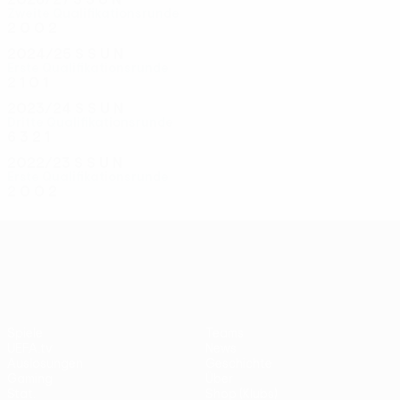
Zweite Qualifikationsrunde
2
0
0
2
2024/25
S
S
U
N
Erste Qualifikationsrunde
2
1
0
1
2023/24
S
S
U
N
Dritte Qualifikationsrunde
6
3
2
1
2022/23
S
S
U
N
Erste Qualifikationsrunde
2
0
0
2
UEFA Conference League
Spiele
Teams
UEFA.tv
News
Auslosungen
Geschichte
Gaming
Über
Stat.
Shop (Klubs)