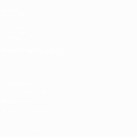
AUCH
BESUCHEN
UEFA.com
UEFA-Stiftung
für Kinder
SPRACHE &AUML;NDERN
Deutsch
English
Français
Deutsch
Русский
Español
Italiano
Português
Datenschutz
Nutzungsbedingungen
Cookie-Politik
Datenschutzeinstellungen
© 1998-2026 UEFA. Alle Rechte vorbehalten