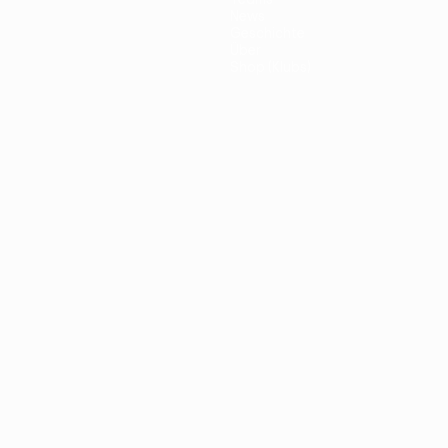
News
Geschichte
Über
Shop (Klubs)
ano
Português