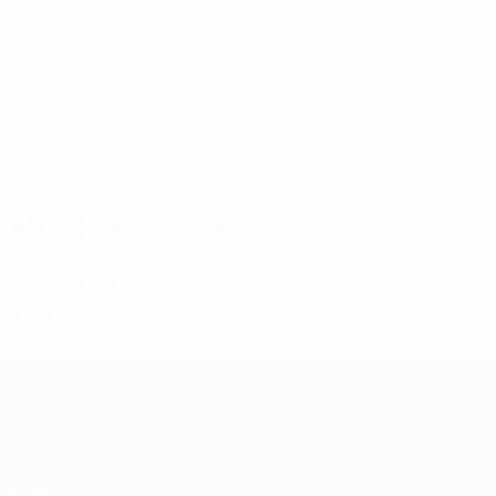
2
2
Epitaux
Diallo
Absolvierte Spiele
2020er
2026/27
S
S
U
N
Erste Qualifikationsrunde
2
0
2
0
UEFA Conference League
Spiele