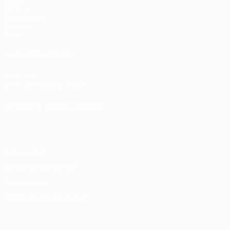
UEFA.tv
Auslosungen
Gaming
Stat.
AUCH BESUCHEN
UEFA.com
UEFA-Stiftung für Kinder
SPRACHE &AUML;NDERN
Deutsch
English
Français
Deutsch
Русский
Español
Itali
Datenschutz
Nutzungsbedingungen
Cookie-Politik
Datenschutzeinstellungen