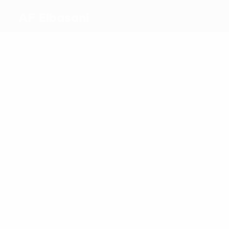
AF Elbasani
Beste
Torschützen
1
Zykollari
Nikaj
Meiste
Einsätze