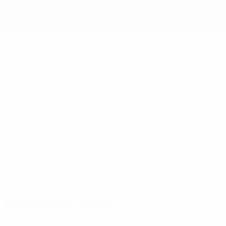
AGF Aarhus
Beste
Torschützen
1
0
1
0
0
Olsen
Akoto
Beijmo
Hansen
Daghim
1
Ammitzbøll
Meiste
Einsätze
2
3
4
Akoto
4
2
Hansen
Poulsen
3
Tingager
Mølgaar
Kristensen
Absolvierte Spiele
2020er