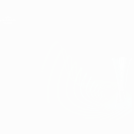
Direkt
zum
Hauptinhalt
UEFA Conference League
Erhalten
Live-Ergebnisse &amp; Statistiken
UEFA Conference League