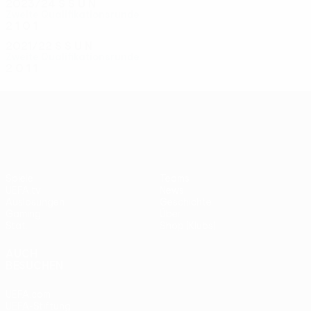
2023/24
S
S
U
N
Zweite Qualifikationsrunde
2
1
0
1
2021/22
S
S
U
N
Zweite Qualifikationsrunde
2
0
1
1
UEFA Conference League
Spiele
Teams
UEFA.tv
News
Auslosungen
Geschichte
Gaming
Über
Stat.
Shop (Klubs)
AUCH
BESUCHEN
UEFA.com
UEFA-Stiftung