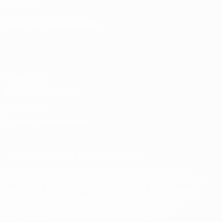
für Kinder
SPRACHE &AUML;NDERN
Deutsch
English
Français
Deutsch
Русский
Español
Italiano
Português
Datenschutz
Nutzungsbedingungen
Cookie-Politik
Datenschutzeinstellungen
© 1998-2026 UEFA. Alle Rechte vorbehalten
Der Name UEFA, das UEFA-Logo und alle Marken von UEFA-
Wettbewerben sind geschützte Marken und/oder von der UEFA
urheberrechtlich geschützt. Sie dürfen nicht für kommerzielle
Zwecke verwendet werden. Mit der Verwendung von UEFA.com
erklären Sie sich mit den Nutzungsbedingungen und der
Datenschutzpolitik für die Website einverstanden.