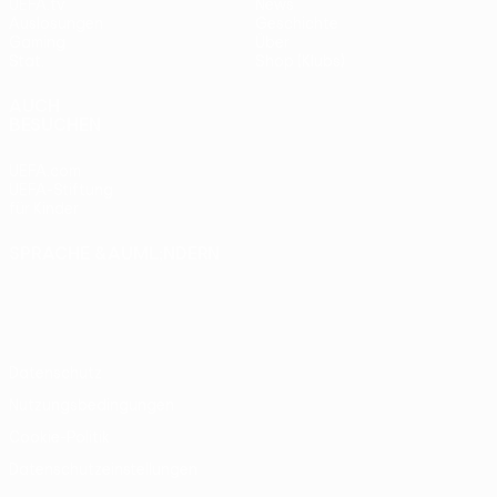
UEFA.tv
News
Auslosungen
Geschichte
Gaming
Über
Stat.
Shop (Klubs)
AUCH
BESUCHEN
UEFA.com
UEFA-Stiftung
für Kinder
SPRACHE &AUML;NDERN
Deutsch
English
Français
Deutsch
Русский
Español
Italiano
Português
Datenschutz
Nutzungsbedingungen
Cookie-Politik
Datenschutzeinstellungen