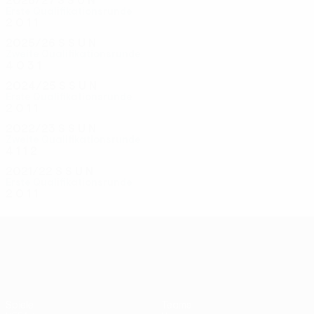
2026/27
S
S
U
N
Erste Qualifikationsrunde
2
0
1
1
2025/26
S
S
U
N
Zweite Qualifikationsrunde
4
0
3
1
2024/25
S
S
U
N
Erste Qualifikationsrunde
2
0
1
1
2022/23
S
S
U
N
Zweite Qualifikationsrunde
4
1
1
2
2021/22
S
S
U
N
Erste Qualifikationsrunde
2
0
1
1
UEFA Conference League
Spiele
Teams