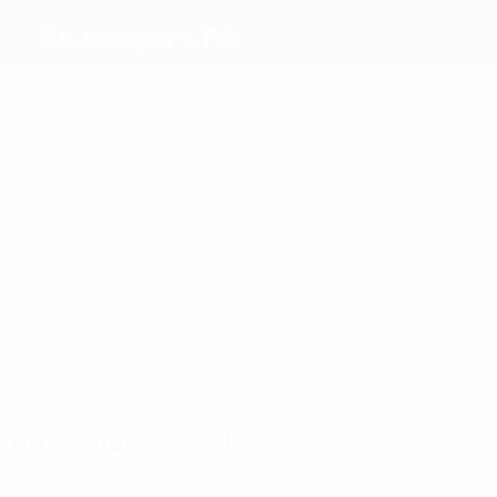
St Joseph's FC
Beste
Torschützen
2
1
1
1
1
Rey
Pecci
Javi
Jesslen
1
Juanma
Paul
Rodriguez
Meiste
Einsätze
8
8
14
6
6
Javi
Pons
7
Juanma
Bautista
Manuel
Paul
Rodriguez
Sánchez
Absolvierte Spiele
2020er