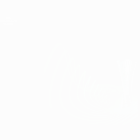
Direkt
zum
Hauptinhalt
UEFA Conference League
Erhalten
Live-Ergebnisse &amp; Statistiken
UEFA Conference League