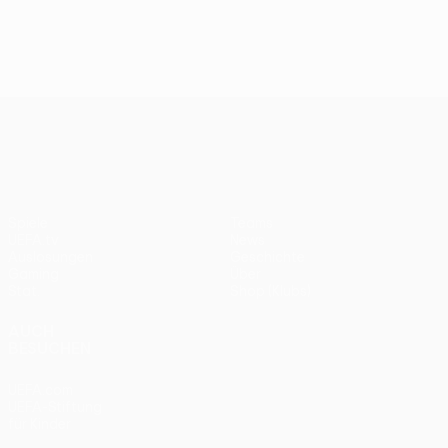
UEFA Conference League
Spiele
Teams
UEFA.tv
News
Auslosungen
Geschichte
Gaming
Über
Stat.
Shop (Klubs)
AUCH
BESUCHEN
UEFA.com
UEFA-Stiftung
für Kinder