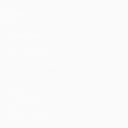
Spiele
UEFA.tv
Auslosungen
Gaming
Stat.
AUCH BESUCHEN
UEFA.com
UEFA-Stiftung für Kinder
SPRACHE &AUML;NDERN
Deutsch
English
Français
Deutsch
Русский
Español
Itali
Datenschutz
Nutzungsbedingungen
Cookie-Politik
Datenschutzeinstellungen