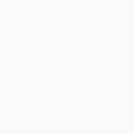
Teams
News
Geschichte
Über
Shop (Klubs)
ano
Português