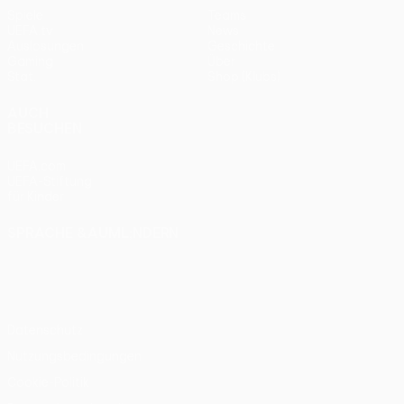
Spiele
Teams
UEFA.tv
News
Auslosungen
Geschichte
Gaming
Über
Stat.
Shop (Klubs)
AUCH
BESUCHEN
UEFA.com
UEFA-Stiftung
für Kinder
SPRACHE &AUML;NDERN
Deutsch
English
Français
Deutsch
Русский
Español
Italiano
Português
Datenschutz
Nutzungsbedingungen
Cookie-Politik