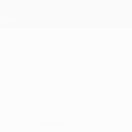
Direkt
zum
Hauptinhalt
UEFA Conference League
Erhalten
Live-Ergebnisse &amp; Statistiken
UEFA Conference League
ZACHARIAH
Zachariah Marsh Stat.
MARSH
Crystal Palace
Überblick
Keine Daten für diesen Spieler vorhanden