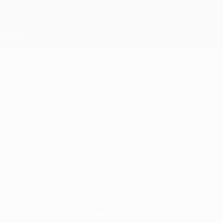
Direkt
zum
Hauptinhalt
UEFA Conference League
Erhalten
Live-Ergebnisse &amp; Statistiken
UEFA Conference League
MIULLEN
Miullen Stat.
Hibernians
Überblick
Keine Daten für diesen Spieler vorhanden