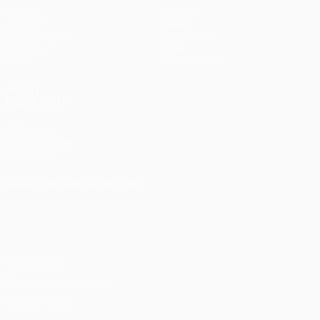
Spiele
Teams
UEFA.tv
News
Auslosungen
Geschichte
Gaming
Über
Stat.
Shop (Klubs)
AUCH
BESUCHEN
UEFA.com
UEFA-Stiftung
für Kinder
SPRACHE &AUML;NDERN
Deutsch
English
Français
Deutsch
Русский
Español
Italiano
Português
Datenschutz
Nutzungsbedingungen
Cookie-Politik