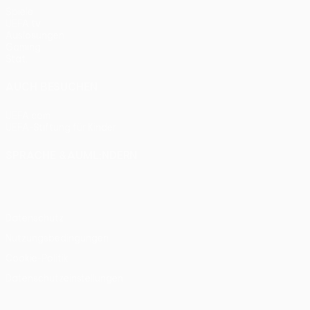
Spiele
UEFA.tv
Auslosungen
Gaming
Stat.
AUCH BESUCHEN
UEFA.com
UEFA-Stiftung für Kinder
SPRACHE &AUML;NDERN
Deutsch
English
Français
Deutsch
Русский
Español
Itali
Datenschutz
Nutzungsbedingungen
Cookie-Politik
Datenschutzeinstellungen