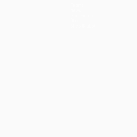
Teams
News
Geschichte
Über
Shop (Klubs)
ano
Português