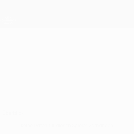
Direkt
zum
Hauptinhalt
UEFA Conference League
Erhalten
Live-Ergebnisse &amp; Statistiken
UEFA Conference League
MIKULÁŠ
Mikuláš Kubný Stat.
KUBNÝ
Baník Ostrava
Überblick
Keine Daten für diesen Spieler vorhanden