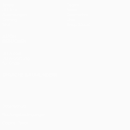
Spiele
Teams
UEFA.tv
News
Auslosungen
Geschichte
Gaming
Über
Stat.
Shop (Klubs)
AUCH
BESUCHEN
UEFA.com
UEFA-Stiftung
für Kinder
SPRACHE &AUML;NDERN
Deutsch
English
Français
Deutsch
Русский
Español
Italiano
Português
Datenschutz
Nutzungsbedingungen
Cookie-Politik