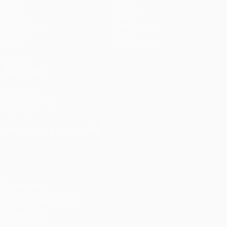
Spiele
Teams
UEFA.tv
News
Auslosungen
Geschichte
Gaming
Über
Stat.
Shop (Klubs)
AUCH
BESUCHEN
UEFA.com
UEFA-Stiftung
für Kinder
SPRACHE &AUML;NDERN
Deutsch
English
Français
Deutsch
Русский
Español
Italiano
Português
Datenschutz
Nutzungsbedingungen
Cookie-Politik