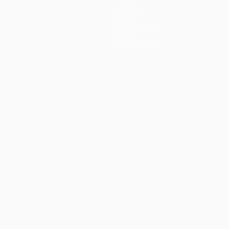
Teams
News
Geschichte
Über
Shop (Klubs)
ano
Português