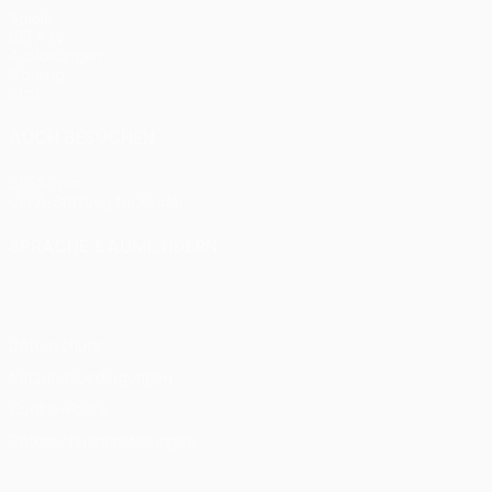
Spiele
UEFA.tv
Auslosungen
Gaming
Stat.
AUCH BESUCHEN
UEFA.com
UEFA-Stiftung für Kinder
SPRACHE &AUML;NDERN
Deutsch
English
Français
Deutsch
Русский
Español
Itali
Datenschutz
Nutzungsbedingungen
Cookie-Politik
Datenschutzeinstellungen