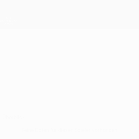
Direkt
zum
Hauptinhalt
UEFA Conference League
Erhalten
Live-Ergebnisse &amp; Statistiken
UEFA Conference League
ALESIO
Alesio Mija Stat.
MIJA
Überblick
Keine Daten für diesen Spieler vorhanden