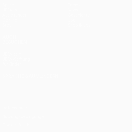
Spiele
Teams
UEFA.tv
News
Auslosungen
Geschichte
Gaming
Über
Stat.
Shop (Klubs)
AUCH
BESUCHEN
UEFA.com
UEFA-Stiftung
für Kinder
SPRACHE &AUML;NDERN
Deutsch
English
Français
Deutsch
Русский
Español
Italiano
Português
Datenschutz
Nutzungsbedingungen
Cookie-Politik