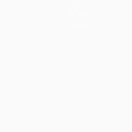
Teams
News
Geschichte
Über
Shop (Klubs)
ano
Português