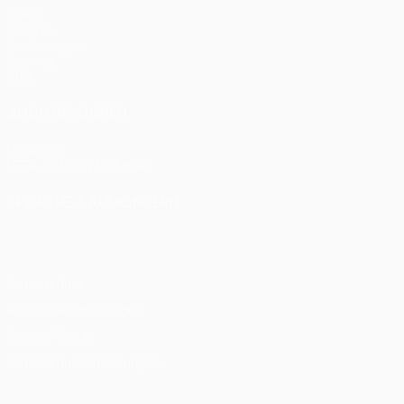
Spiele
UEFA.tv
Auslosungen
Gaming
Stat.
AUCH BESUCHEN
UEFA.com
UEFA-Stiftung für Kinder
SPRACHE &AUML;NDERN
Deutsch
English
Français
Deutsch
Русский
Español
Itali
Datenschutz
Nutzungsbedingungen
Cookie-Politik
Datenschutzeinstellungen