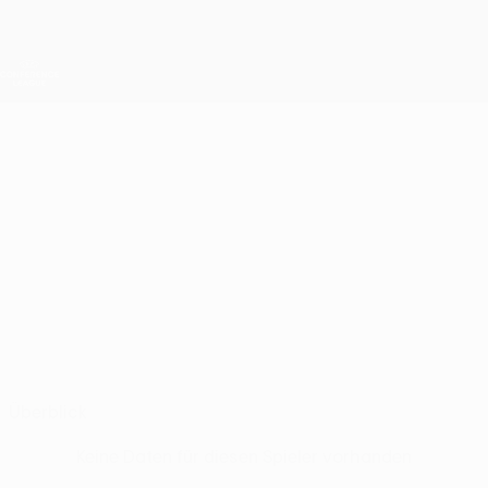
Direkt
zum
Hauptinhalt
UEFA Conference League
Erhalten
Live-Ergebnisse &amp; Statistiken
UEFA Conference League
MATEI
Matei Ilie Stat.
ILIE
CFR Cluj
Rumänien
Überblick
Keine Daten für diesen Spieler vorhanden