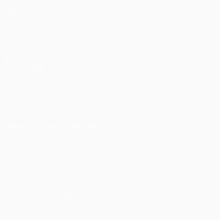
Spiele
Teams
UEFA.tv
News
Auslosungen
Geschichte
Gaming
Über
Stat.
Shop (Klubs)
AUCH
BESUCHEN
UEFA.com
UEFA-Stiftung
für Kinder
SPRACHE &AUML;NDERN
Deutsch
English
Français
Deutsch
Русский
Español
Italiano
Português
Datenschutz
Nutzungsbedingungen
Cookie-Politik