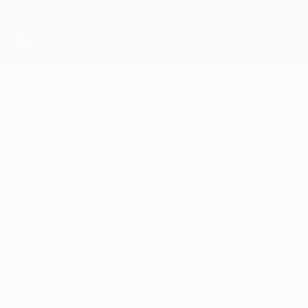
Direkt
zum
Hauptinhalt
UEFA Conference League
Erhalten
Live-Ergebnisse &amp; Statistiken
UEFA Conference League
ALEXANDRU
Alexandru Glodean Stat.
GLODEAN
U. Craiova
Rumänien
Überblick
Keine Daten für diesen Spieler vorhanden