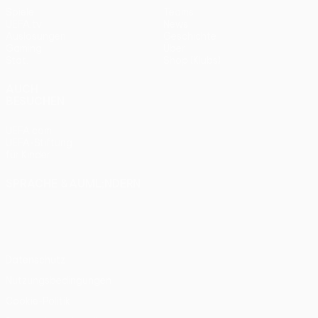
Spiele
Teams
UEFA.tv
News
Auslosungen
Geschichte
Gaming
Über
Stat.
Shop (Klubs)
AUCH
BESUCHEN
UEFA.com
UEFA-Stiftung
für Kinder
SPRACHE &AUML;NDERN
Deutsch
English
Français
Deutsch
Русский
Español
Italiano
Português
Datenschutz
Nutzungsbedingungen
Cookie-Politik