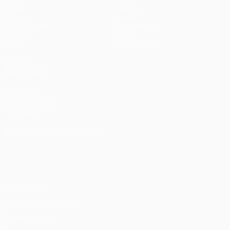
Spiele
Teams
UEFA.tv
News
Auslosungen
Geschichte
Gaming
Über
Stat.
Shop (Klubs)
AUCH
BESUCHEN
UEFA.com
UEFA-Stiftung
für Kinder
SPRACHE &AUML;NDERN
Deutsch
English
Français
Deutsch
Русский
Español
Italiano
Português
Datenschutz
Nutzungsbedingungen
Cookie-Politik