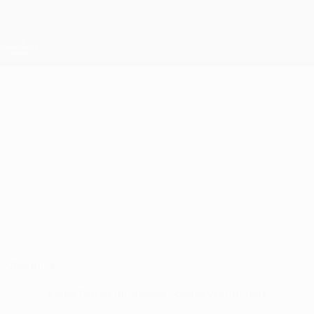
Direkt
zum
Hauptinhalt
UEFA Conference League
Erhalten
Live-Ergebnisse &amp; Statistiken
UEFA Conference League
ANTON
Anton Suchkov Stat.
SUCHKOV
Neman
Belarus
Überblick
Keine Daten für diesen Spieler vorhanden