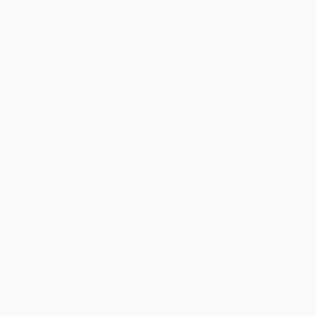
Teams
News
Geschichte
Über
Shop (Klubs)
ano
Português