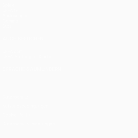
Spiele
UEFA.tv
Auslosungen
Gaming
Stat.
AUCH BESUCHEN
UEFA.com
UEFA-Stiftung für Kinder
SPRACHE &AUML;NDERN
Deutsch
English
Français
Deutsch
Русский
Español
Itali
Datenschutz
Nutzungsbedingungen
Cookie-Politik
Datenschutzeinstellungen