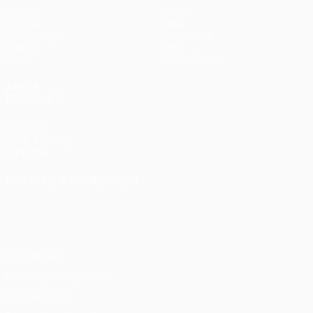
Spiele
Teams
UEFA.tv
News
Auslosungen
Geschichte
Gaming
Über
Stat.
Shop (Klubs)
AUCH
BESUCHEN
UEFA.com
UEFA-Stiftung
für Kinder
SPRACHE &AUML;NDERN
Deutsch
English
Français
Deutsch
Русский
Español
Italiano
Português
Datenschutz
Nutzungsbedingungen
Cookie-Politik