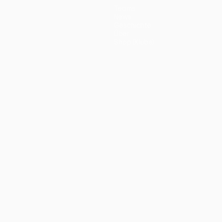
Teams
News
Geschichte
Über
Shop (Klubs)
ano
Português