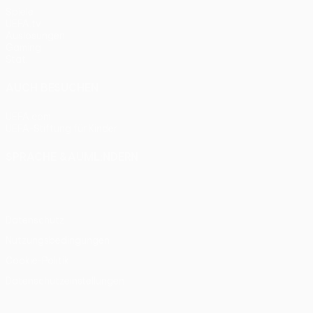
Spiele
UEFA.tv
Auslosungen
Gaming
Stat.
AUCH BESUCHEN
UEFA.com
UEFA-Stiftung für Kinder
SPRACHE &AUML;NDERN
Deutsch
English
Français
Deutsch
Русский
Español
Itali
Datenschutz
Nutzungsbedingungen
Cookie-Politik
Datenschutzeinstellungen