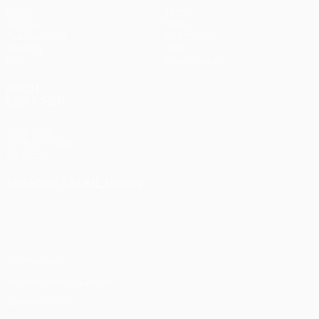
Spiele
Teams
UEFA.tv
News
Auslosungen
Geschichte
Gaming
Über
Stat.
Shop (Klubs)
AUCH
BESUCHEN
UEFA.com
UEFA-Stiftung
für Kinder
SPRACHE &AUML;NDERN
Deutsch
English
Français
Deutsch
Русский
Español
Italiano
Português
Datenschutz
Nutzungsbedingungen
Cookie-Politik