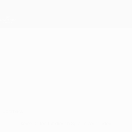
Direkt
zum
Hauptinhalt
UEFA Conference League
Erhalten
Live-Ergebnisse &amp; Statistiken
UEFA Conference League
MALACHY
Malachy Smith Stat.
SMITH
Dungannon
Überblick
Keine Daten für diesen Spieler vorhanden