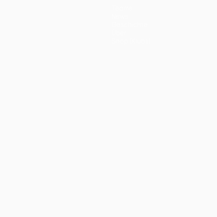
Teams
News
Geschichte
Über
Shop (Klubs)
ano
Português