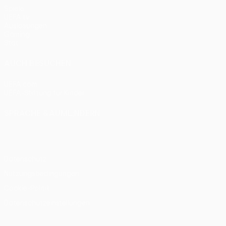
Spiele
UEFA.tv
Auslosungen
Gaming
Stat.
AUCH BESUCHEN
UEFA.com
UEFA-Stiftung für Kinder
SPRACHE &AUML;NDERN
Deutsch
English
Français
Deutsch
Русский
Español
Itali
Datenschutz
Nutzungsbedingungen
Cookie-Politik
Datenschutzeinstellungen