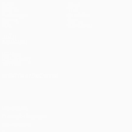
Spiele
Teams
UEFA.tv
News
Auslosungen
Geschichte
Gaming
Über
Stat.
Shop (Klubs)
AUCH
BESUCHEN
UEFA.com
UEFA-Stiftung
für Kinder
SPRACHE &AUML;NDERN
Deutsch
English
Français
Deutsch
Русский
Español
Italiano
Português
Datenschutz
Nutzungsbedingungen
Cookie-Politik