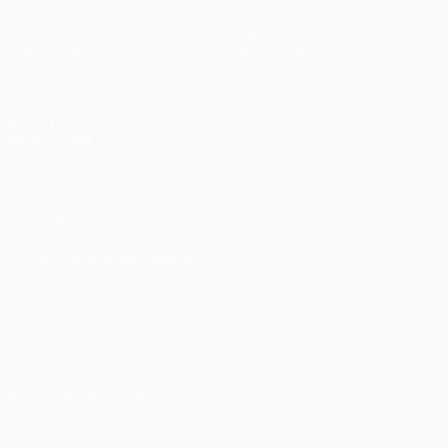
Spiele
Teams
UEFA.tv
News
Auslosungen
Geschichte
Gaming
Über
Stat.
Shop (Klubs)
AUCH
BESUCHEN
UEFA.com
UEFA-Stiftung
für Kinder
SPRACHE &AUML;NDERN
Deutsch
English
Français
Deutsch
Русский
Español
Italiano
Português
Datenschutz
Nutzungsbedingungen
Cookie-Politik